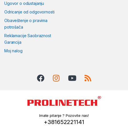
Ugovor o odustajanju
Odricanje od odgovornosti
Obaveštenje o pravima
potrošača
Reklamacije Saobraznost
Garancija
Moj nalog
Imate pitanje ? Pozovite nas!
+381652221141