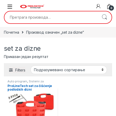
Skip to navigation
Skip to content
0
Претрага за:
Почетна
Производ oзначен „set za dizne“
set za dizne
Приказан један резултат
Filters
Auto program
,
Sistemi za
čišćenje
ProLineTech set za čišćenje
podloških dizni